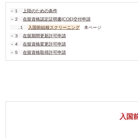
－
１
上陸のための条件
－
２
在留資格認定証明書(COE)交付申請
.
１
入国前結核スクリーニング
本ページ
－
３
在留期間更新許可申請
－４
在留資格変更許可申請
－５
在留資格取得許可申請
入国