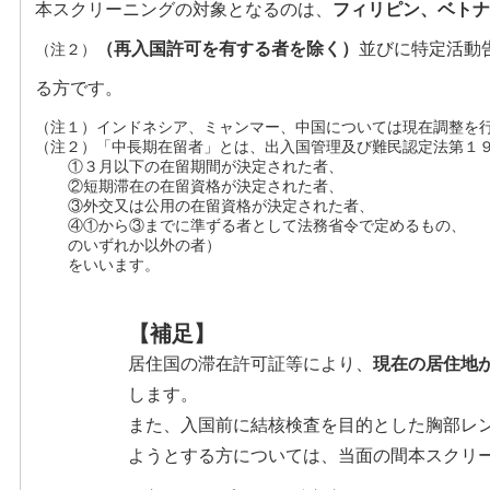
本スクリーニングの対象となるのは、
フィリピン、ベトナ
（再入国許可を有する者を除く）
並びに特定活動
（注２）
る方です。
（注１）インドネシア、ミャンマー、中国については現在調整を
（注２）「中長期在留者」とは、出入国管理及び難民認定法第１
①３月以下の在留期間が決定された者、
②短期滞在の在留資格が決定された者、
③外交又は公用の在留資格が決定された者、
④①から③までに準ずる者として法務省令で定めるもの、
のいずれか以外の者）
をいいます。
【補足】
居住国の滞在許可証等により、
現在の居住地
します。
また、入国前に結核検査を目的とした胸部レ
ようとする方については、当面の間本スクリ