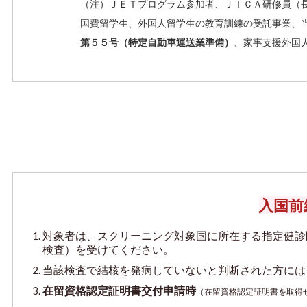
（注）ＪＥＴプログラム参加者、ＪＩＣＡ研修員（
国費留学生、外国人留学生の教育訓練の受託事業、
第５５号（特定自動車運送業準備）
、家事支援外国
入国前
対象者は、
スクリーニング対象国に所在する指定健診
検査）を受けてください。
当該検査で結核を発病していないと判断された方には
在留資格認定証明書交付申請時
（在留資格認定証明書を取得