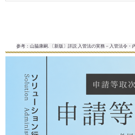
参考：山脇康嗣. 〔新版〕詳説 入管法の実務－入管法令・内部審査基