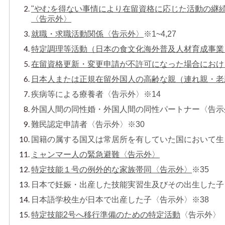
"やむを得ない事情により在留資格に応じた活動の継続
〈告示外〉
就職・求職活動関係〈告示外〉
※1~4,27
特定調理等活動（日本の食文化海外普及人材育成事業
在留資格更新・変更申請が不許可になった場合におけ
日本人または正規在留外国人の高齢な親（連れ親・老
疾病等による療養者〈告示外〉※14
外国人間の同性婚・外国人間の同性パートナー〈告示
難民認定申請者〈告示外〉※30
国籍の属する国又は常居所を有していた国において生
ミャンマー人の緊急避難〈告示外〉
特定技能１号の例外的な家族帯同〈告示外〉
※35
日本で妊娠・出産した技能実習生及びその出生した子
日本語学校生が日本で出産した子〈告示外〉※38
特定技能2号へ移行準備のための特定活動
〈告示外〉