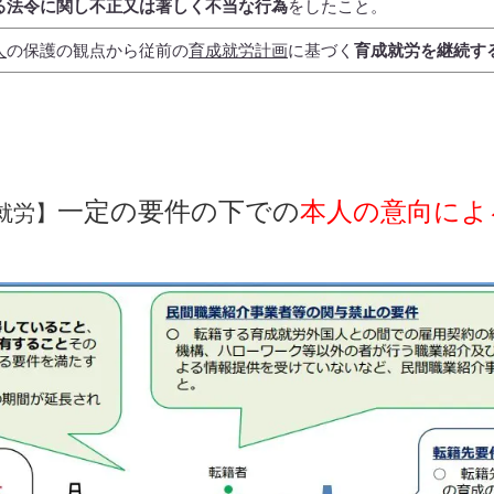
る法令に関し不正又は著しく不当な行為
をしたこと。
人
の保護の観点から従前の
育成就労計画
に基づく
育成就労を継続す
一定の要件の下での
本人の意向によ
就労
】