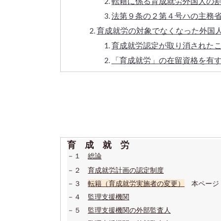
転籍に係る育成就労外国人の
法第９条の２第４号ハの主務
育成就労の対象でなくなった外国人
育成就労認定が取り消された
「育成就労」の在留資格を有
育 成 就 労
－１
総論
－２
育成就労計画の認定制度
－３
転籍（育成就労実施者の変更）
本ページ
－４
監理支援機関
－５
監理支援機関の外部監査人