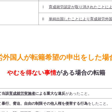
Ⅰ
育成就労認定が取り消されたことに
Ⅱ
単純出国したことにより育成就労外
労外国人が転籍希望の申出をした場
やむを得ない事情
がある場合の転籍
て当該
育成就労実施者
による重大な違反
があったこと。
て
暴行、脅迫、自由の制限その他人権を侵害する行為
をしたこと。