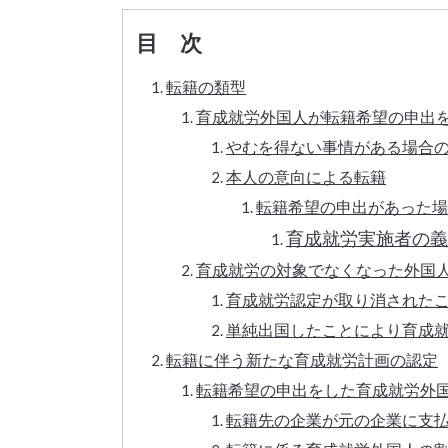
目 次
転籍の類型
​育成就労外国人が転籍希望の申出
やむを得ない事情がある場合
本人の意向による転籍
転籍希望の申出があった場
育成就労実施者の義
育成就労の対象でなくなった外国
育成就労認定が取り消された
単純出国したことにより育成
転籍に伴う新たな育成就労計画の認定
転籍希望の申出をした育成就労外
転籍先の企業が元の企業に支