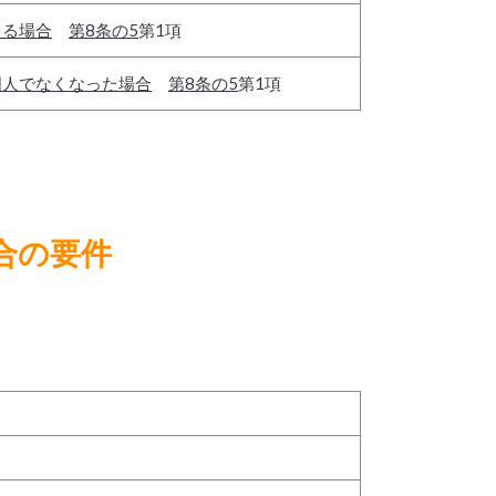
よる場合
第8条の5
第1項
国人でなくなった場合
第8条の5
第1項
合の要件