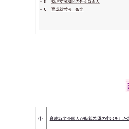
－５
監理支援機関の外部監査人
－６
育成就労法 条文
①
育成就労外国人が
転籍希望の申出をした