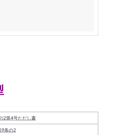
型
の2第4号ただし書
第9条の2