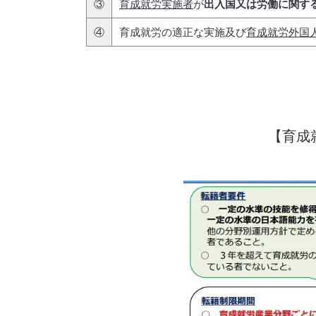
③
育成就労実施者
が
出入国又は労働に関す
④
育成就労の適正な実施及び
育成就労外国
【育成