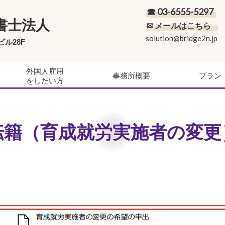
☎ 03-6555-5297
書士法人
✉ メールはこちら
solution@bridge2n.jp
ビル28F
外国人雇用
事務所概要
プラン
をしたい方
転籍（育成就労実施者の変更