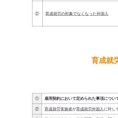
②
育成就労の対象でなくなった外国人
育成就
①
雇用契約において定められた事項につい
②
育成就労実施者
が
育成就労外国人
に対し