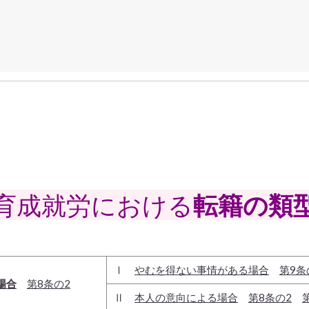
育成就労における
転籍の類
Ⅰ
やむを得ない事情がある場合
第9条
場合
第8条の2
Ⅱ
本人の意向による場合
第8条の2