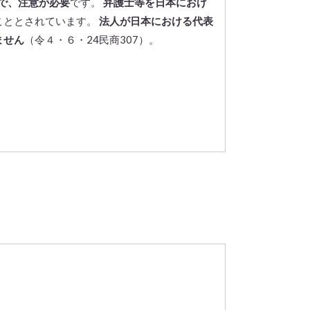
で、注意が必要
です。
弁護士等を日本におけ
こととされています。
法人が日本における代表
ません
（令４・６・24民商307）。