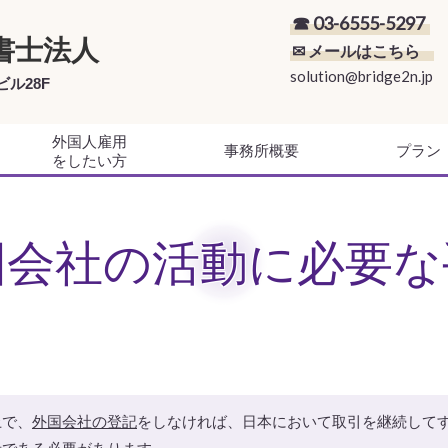
☎ 03-6555-5297
書士法人
✉ メールはこちら
solution@bridge2n.jp
ビル28F
外国人雇用
事務所概要
プラン
をしたい方
国会社の活動に必要な
上で、
外国会社の登記
をしなければ、日本において取引を継続して