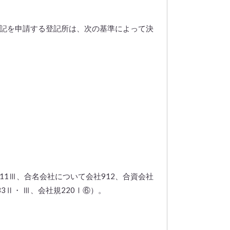
登記を申請する登記所は、次の基準によって決
1Ⅲ、合名会社について会社912、合資会社
Ⅱ・ Ⅲ、会社規220Ⅰ⑥）。