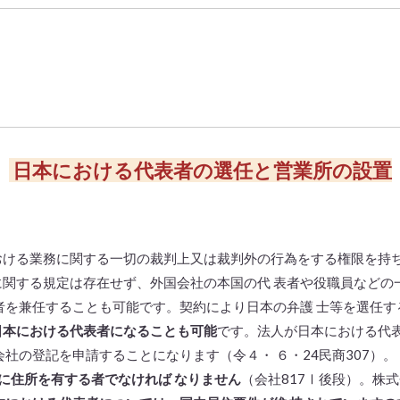
日本における代表者の選任と営業所の設置
ける業務に関する一切の裁判上又は裁判外の行為をする権限を持ち
関する規定は存在せず、外国会社の本国の代 表者や役職員などの
者を兼任することも可能です。契約により日本の弁護 士等を選任す
日本における代表者になることも可能
です。法人が日本における代
社の登記を申請することになります（令４・ ６・24民商307）。
に住所を有する者でなければ なりません
（会社817Ⅰ後段）。株