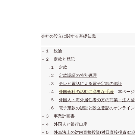
会社の設立に関する基礎知識
－１
総論
－２ 定款と登記
.１
定款
.２
定款認証の特別処理
.３
テレビ電話による電子定款の認証
.４
外国会社の活動に必要な手続
本ページ
.５
外国人・海外居住者の方の商業・法人登
.６
電子定款の認証と設立登記のオンライン
－３
事業計画書
－４
外国人と銀行口座
－５
外為法上の対内直接投資(対日直接投資)に