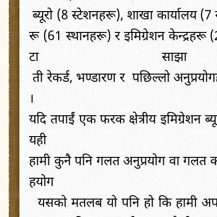
ब्यूरो
(
8
स्टेशनहरू
),
शाखा
कार्यालय
(
7
रू
(
61
स्थानहरू
)
र
इमिग्रेशन
केन्द्रहरू
(
टा
साझा
ती
रेकर्ड
,
भण्डारण
र
पछिल्लो
अनुप्रयो
।
यदि
तपाईं
एक
फरक
क्षेत्रीय
इमिग्रेशन
ब्य
यही
हामी
कुनै
पनि
गलत
अनुप्रयोग
वा
गलत
क
हयोग
यसको
मतलब
यो
पनि
हो
कि
हामी
अप