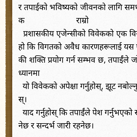
र
तपाईको
भविष्यको
जीवनको
लागि
समर
क
राम्रो
प्रशासकीय
एजेन्सीको
विवेकको
एक
वि
हो
कि
विगतको
अवैध
कारणहरूलाई
यस
की
शक्ति
प्रयोग
गर्न
सम्भव
छ
,
तपाईंले
ज
ध्यानमा
यो
विवेकको
अपेक्षा
गर्नुहोस्
,
झूट
नबोल्न
स्
।
याद
गर्नुहोस्
कि
तपाईंले
पेश
गर्नुभएको
नेछ
र
सन्दर्भ
जारी
रहनेछ
।