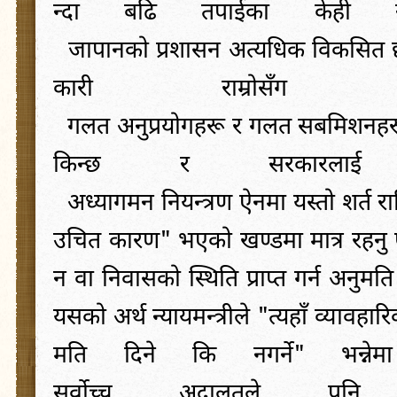
न्दा
बढि
तपाईका
केही
जापानको
प्रशासन
अत्यधिक
विकसित
कारी
राम्रोसँग
गलत
अनुप्रयोगहरू
र
गलत
सबमिशनहर
किन्छ
र
सरकारलाई
अध्यागमन
नियन्त्रण
ऐनमा
यस्तो
शर्त
र
उचित
कारण
"
भएको
खण्डमा
मात्र
रहनु
न
वा
निवासको
स्थिति
प्राप्त
गर्न
अनुमति
यसको
अर्थ
न्यायमन्त्रीले
"
त्यहाँ
व्यावहार
मति
दिने
कि
नगर्ने
"
भन्नेमा
सर्वोच्च
अदालतले
पनि