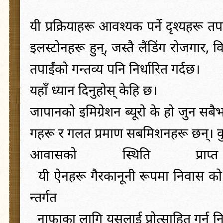
यी
प्रक्रियाहरू
आवश्यक
पर्ने
दृश्यहरू
तप
इलस्टोनहरू
हुन्
,
जस्तै
लैंडिंग
रोजगार
,
व
तपाईंको
गन्तव्य
पनि
निर्धारित
गर्दछ
।
यहाँ
ध्यान
दिनुहोस्
केहि
छ।
जापानको
इमिग्रेशन
ब्यूरो
के
हो
जुन
सबैभ
गहरू
र
गलत
प्रमाण
सबमिशनहरू
छन्
।
क
आवासको
स्थिति
प्राप्त
यी
ऐनहरू
गैरकानूनी
रूपमा
निवास
को
न्तर्गत
नाफाका
लागि
यसलाई
प्रोत्साहित
गर्नु
न