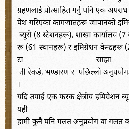
ग्रहणलाई
प्रोत्साहित
गर्नु
पनि
एक
अपराध
पेश
गरिएका
कागजातहरू
जापानको
इमिग
ब्यूरो
(
8
स्टेशनहरू
),
शाखा
कार्यालय
(
7
रू
(
61
स्थानहरू
)
र
इमिग्रेशन
केन्द्रहरू
(
टा
साझा
ती
रेकर्ड
,
भण्डारण
र
पछिल्लो
अनुप्रयो
।
यदि
तपाईं
एक
फरक
क्षेत्रीय
इमिग्रेशन
ब्य
यही
हामी
कुनै
पनि
गलत
अनुप्रयोग
वा
गलत
क