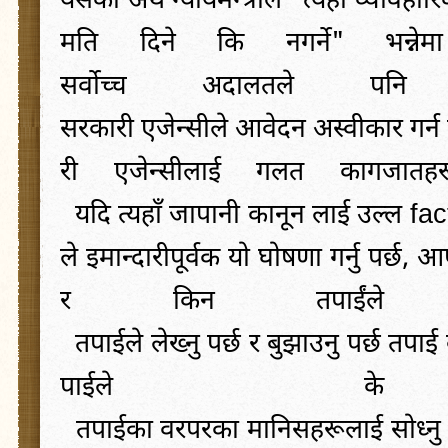
यसको
अर्थ
न्यायमन्त्रीले
"
त्यहाँ
व्यावहार
मति
दिने
कि
नगर्ने
"
भन्नेमा
सर्वोच्च
अदालतले
पनि
सरकारी
एजेन्सीले
आवेदन
अस्वीकार
गर्न
री
एजेन्सीलाई
गलत
कागजातहर
यदि
त्यहाँ
जापानी
कानून
लाई
उल्ल
fac
ले
इमान्दारीपूर्वक
यो
घोषणा
गर्नु
पर्छ
,
आफ
र
किन
तपाईंले
तपाईले
लेख्नु
पर्छ
र
बुझाउनु
पर्छ
तपाई
पाईले
के
तपाईका
वरपरका
मानिसहरूलाई
सोध्नु