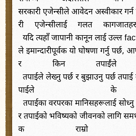
सरकारी
एजेन्सीले
आवेदन
अस्वीकार
गर्न
री
एजेन्सीलाई
गलत
कागजातहर
यदि
त्यहाँ
जापानी
कानून
लाई
उल्ल
fac
ले
इमान्दारीपूर्वक
यो
घोषणा
गर्नु
पर्छ
,
आफ
र
किन
तपाईंले
तपाईले
लेख्नु
पर्छ
र
बुझाउनु
पर्छ
तपाई
पाईले
के
तपाईका
वरपरका
मानिसहरूलाई
सोध्नु
र
तपाईको
भविष्यको
जीवनको
लागि
समर
क
राम्रो