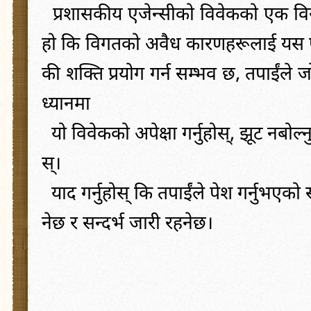
प्रशासकीय
एजेन्सीको
विवेकको
एक
वि
हो
कि
विगतको
अवैध
कारणहरूलाई
यस
की
शक्ति
प्रयोग
गर्न
सम्भव
छ
,
तपाईंले
ज
ध्यानमा
यो
विवेकको
अपेक्षा
गर्नुहोस्
,
झूट
नबोल्न
स्
।
याद
गर्नुहोस्
कि
तपाईंले
पेश
गर्नुभएको
नेछ
र
सन्दर्भ
जारी
रहनेछ
।