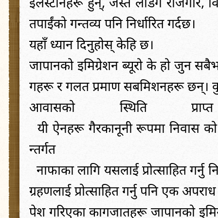
इलस्टोनहरू
हुन्
,
जस्तै
लैंडिंग
रोजगार
,
व
तपाईंको
गन्तव्य
पनि
निर्धारित
गर्दछ
।
यहाँ
ध्यान
दिनुहोस्
केहि
छ।
जापानको
इमिग्रेशन
ब्यूरो
के
हो
जुन
सबैभ
गहरू
र
गलत
प्रमाण
सबमिशनहरू
छन्
।
क
आवासको
स्थिति
प्राप्त
यी
ऐनहरू
गैरकानूनी
रूपमा
निवास
को
न्तर्गत
नाफाका
लागि
यसलाई
प्रोत्साहित
गर्नु
न
ग्रहणलाई
प्रोत्साहित
गर्नु
पनि
एक
अपराध
पेश
गरिएका
कागजातहरू
जापानको
इमिग