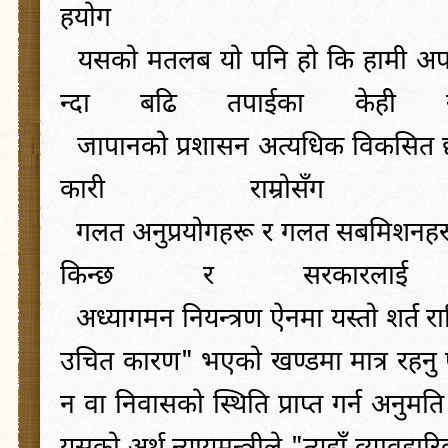
हयोग
यसको
मतलब
यो
पनि
हो
कि
हामी
अप
न्दा
बढि
तपाईका
केही
जापानको
प्रशासन
अत्यधिक
विकसित
कारी
राम्रोसँग
गलत
अनुप्रयोगहरू
र
गलत
सबमिशनहर
किन्छ
र
सरकारलाई
अध्यागमन
नियन्त्रण
ऐनमा
यस्तो
शर्त
र
उचित
कारण
"
भएको
खण्डमा
मात्र
रहनु
न
वा
निवासको
स्थिति
प्राप्त
गर्न
अनुमति