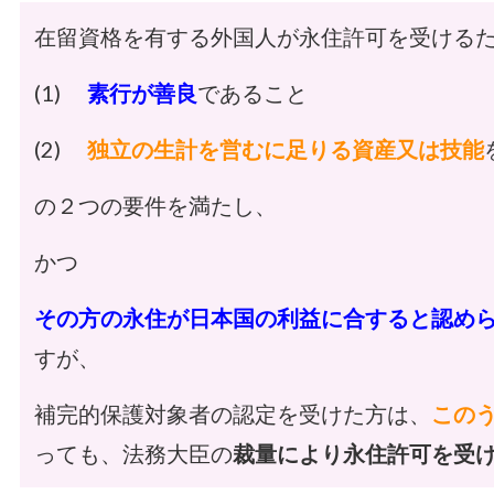
在留資格を有する外国人が永住許可を受ける
(1)
素行が善良
であること
(2)
独立の生計を営むに足りる資産又は技能
の２つの要件を満たし、
かつ
その方の永住が日本国の利益に合すると認め
すが、
補完的保護対象者の認定を受けた方は、
このう
っても、法務大臣の
裁量により永住許可を受