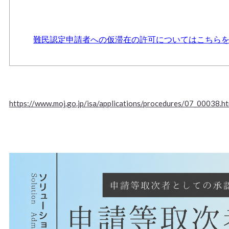
難民認定申請者への仮滞在の許可についてはこちら
https://www.moj.go.jp/isa/applications/procedures/07_00038.ht