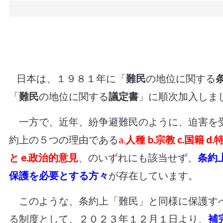
日本は、１９８１年に「
難民
の地位に関する
「
難民
の地位に関する
議定書
」に順次加入しま
一方で、近年、紛争避難民のように、迫害を
約上の５つの理由である
a.
人種 b.宗教 c.国籍
と e.政治的意見
、のいずれにも該当せず、
条約
保護を必要とする方々
が存在しています。
このような、条約上「難民」と同様に保護す
る制度として、２０２３年１２月１日より、
補