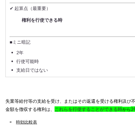
✔ 起算点（最重要）
権利を行使できる時
■ミニ暗記
2年
行使可能時
支給日ではない
失業等給付等の支給を受け
またはその返還を受ける権利
、
及び
金額を徴収する権利
これらを行使することができる時
2
は、
から
⇨ ​
時効比較表