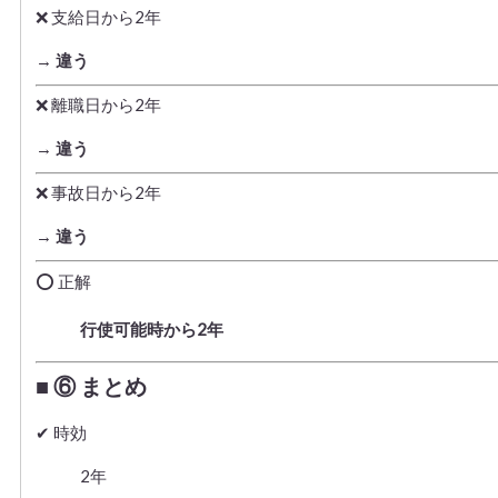
❌ 支給日から2年
→
違う
❌ 離職日から2年
→
違う
❌ 事故日から2年
→
違う
⭕ 正解
行使可能時から2年
■ ⑥ まとめ
✔ 時効
2年